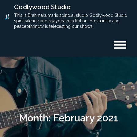
Skip
Godlywood Studio
to
This is Brahmakumaris spiritual studio Godlywood Studio
spirit silence and rajayoga meditation, omshantitv and
content
peaceofmindtv is telecasting our shows.
Month:
February 2021